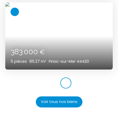
383 000
€
5
pièces
85.27
m²
Piriac-sur-Mer 44420
Voir tous nos biens