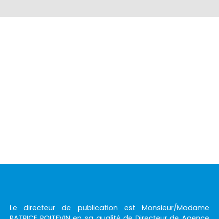
+
−
Le directeur de publication est Monsieur/Madame
PATRICE POITEVIN en sa qualité de Directeur de Agence