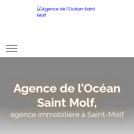
Agence de l'Océan
ACCUEIL
RECHERCHE
ESTIMATION
VENDRE
INF
Saint Molf,
Être rappelé
agence immobilière à
Saint-Molf