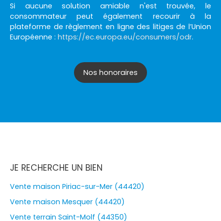
Si aucune solution amiable n'est trouvée, le
consommateur peut également recourir à la
plateforme de règlement en ligne des litiges de l’Union
Européenne :
https://ec.europa.eu/consumers/odr
.
Nos honoraires
JE RECHERCHE UN BIEN
Vente maison Piriac-sur-Mer (44420)
Vente maison Mesquer (44420)
Vente terrain Saint-Molf (44350)