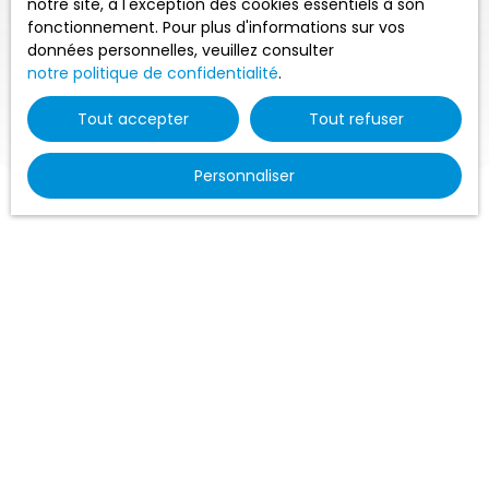
notre site, à l'exception des cookies essentiels à son
fonctionnement. Pour plus d'informations sur vos
données personnelles, veuillez consulter
notre politique de confidentialité
.
Tout accepter
Tout refuser
Personnaliser
Éditeur(s) du site
Le directeur de publication est Monsieur/Madame
PATRICE POITEVIN en sa qualité de Directeur de Agence
de l'Océan Saint Molf • SARLAgence de l'Océan au
capital de 38 112 € • SIRET 39878658200062 • Carte pro
CPI44022016000003191 délivrée par CCI Nantes Saint