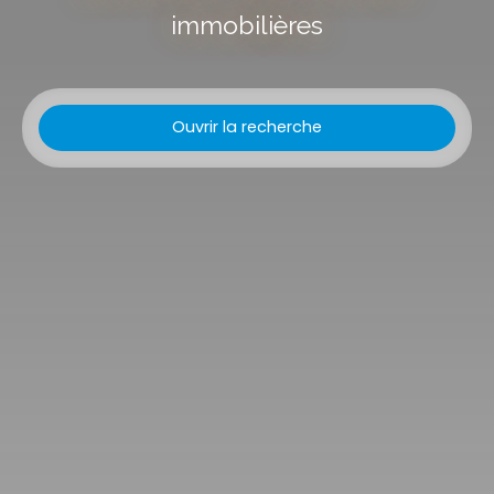
immobilières
Ouvrir la recherche
Type d'offre
Vente
Type de bien
Appartement
Localisation
Piriac-sur-Mer (44420)
Budget max (€)
Surface min (m²)
Rechercher