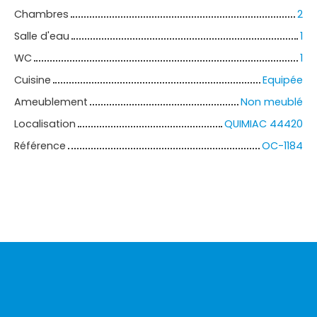
Chambres
2
Salle d'eau
1
WC
1
Cuisine
Equipée
Ameublement
Non meublé
Localisation
QUIMIAC 44420
Référence
OC-1184