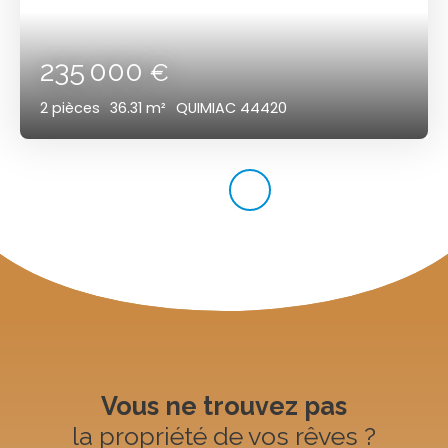
235 000
€
2
pièces
36.31
m²
QUIMIAC 44420
Vous ne trouvez pas
la propriété de vos rêves ?