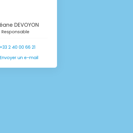
éane DEVOYON
Responsable
+33 2 40 00 66 21
Envoyer un e-mail