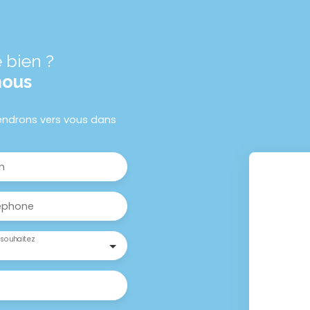
 bien ?
nous
viendrons vers vous dans
m
éphone
souhaitez