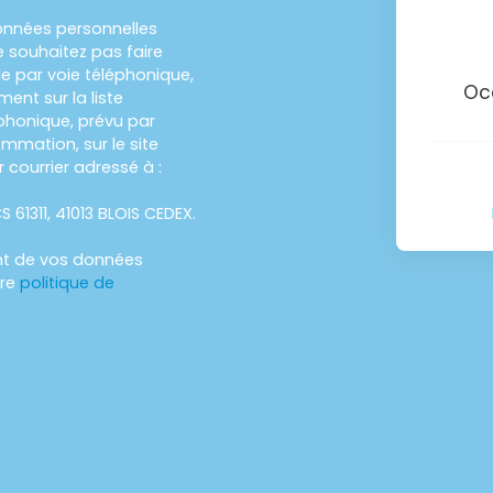
onnées personnelles
 souhaitez pas faire
e par voie téléphonique,
Oc
ent sur la liste
honique, prévu par
ommation, sur le site
 courrier adressé à :
S 61311, 41013 BLOIS CEDEX.
ent de vos données
tre
politique de