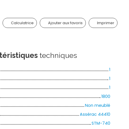
Calculatrice
Ajouter aux favoris
Imprimer
téristiques
techniques
1
1
1
1800
Non meublé
Assérac 44410
STM-740