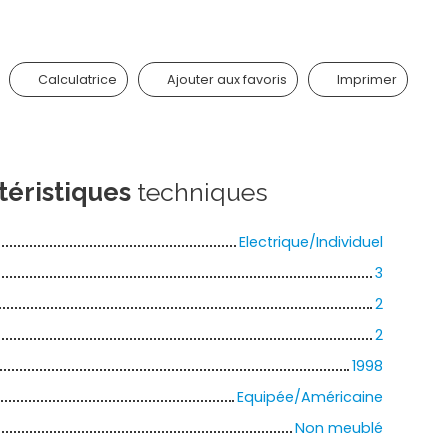
Calculatrice
Ajouter aux favoris
Imprimer
téristiques
techniques
Electrique/Individuel
3
2
2
1998
Equipée/Américaine
Non meublé