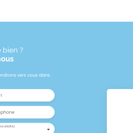
 bien ?
nous
viendrons vers vous dans
m
éphone
souhaitez