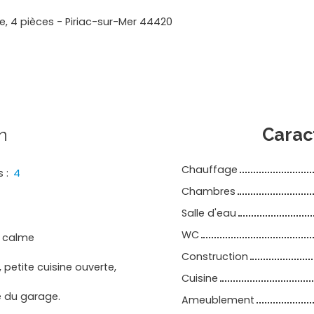
, 4 pièces - Piriac-sur-Mer 44420
n
Carac
Chauffage
s
:
4
Chambres
Salle d'eau
WC
u calme
Construction
 petite cuisine ouverte,
Cuisine
e du garage.
Ameublement