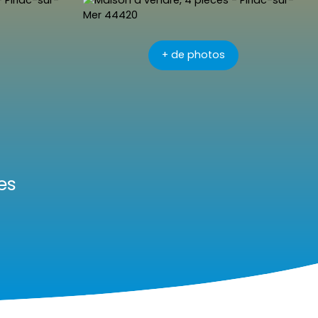
+ de photos
es