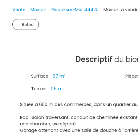
Vente
Maison
Piriac-sur-Mer 44420
Maison à vendre
Retour
Descriptif
du bie
Surface
:
67
m²
Pièce
Terrain
:
05 a
Située à 600 m des commerces, dans un quartier a
Rdc : Salon traversant, conduit de cheminée existant,
une chambre, wc séparé.
Garage attenant avec une salle de douche à l'arrièr