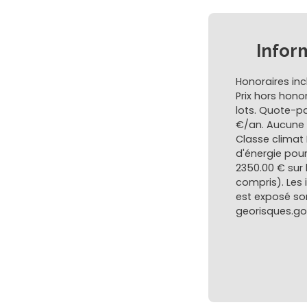
Infor
Honoraires inc
Prix hors hono
lots. Quote-p
€/an. Aucune p
Classe climat
d'énergie pour
2350.00 € sur
compris). Les 
est exposé son
georisques.gou