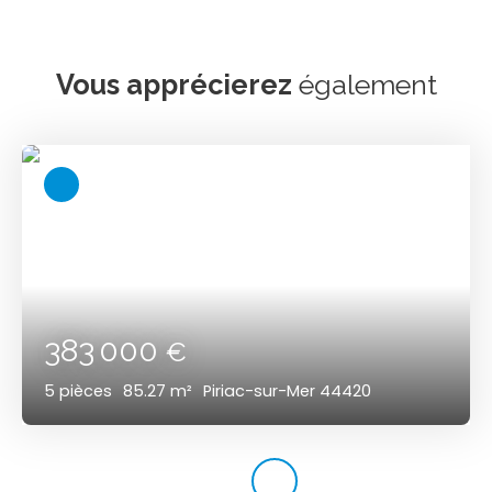
Vous apprécierez
également
383 000
€
5
pièces
85.27
m²
Piriac-sur-Mer 44420