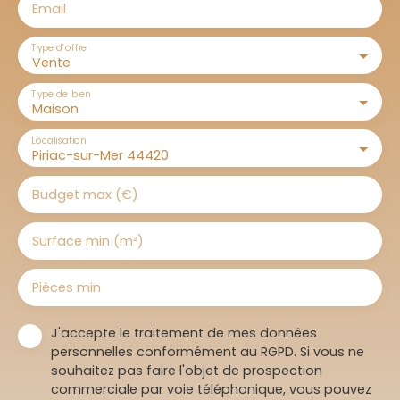
Email
Type d'offre
Vente
Type de bien
Maison
Localisation
Piriac-sur-Mer 44420
Budget max (€)
Surface min (m²)
Pièces min
J'accepte le traitement de mes données
personnelles conformément au RGPD. Si vous ne
souhaitez pas faire l'objet de prospection
commerciale par voie téléphonique, vous pouvez