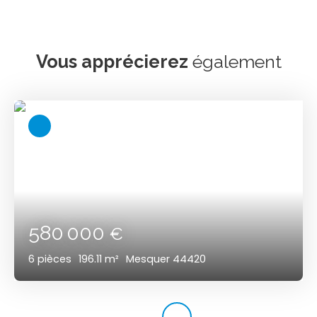
Vous apprécierez
également
580 000
€
6
pièces
196.11
m²
Mesquer 44420