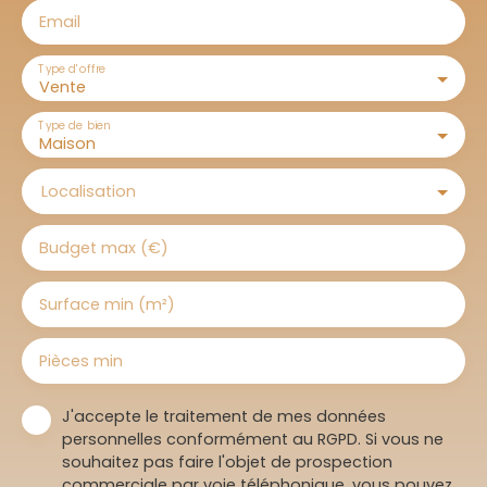
Email
Type d'offre
Vente
Type de bien
Maison
Localisation
Budget max (€)
Surface min (m²)
Pièces min
J'accepte le traitement de mes données
personnelles conformément au RGPD. Si vous ne
souhaitez pas faire l'objet de prospection
commerciale par voie téléphonique, vous pouvez