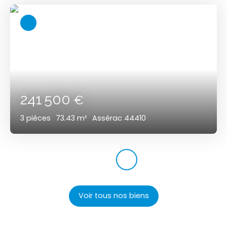
241 500
€
3
pièces
73.43
m²
Assérac 44410
Voir tous nos biens